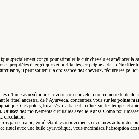
que spécialement conçu pour stimuler le cuir chevelu et améliorer la s
 ses propriétés énergétiques et purifiantes, ce peigne aide à détoxifier l
stimulante, il peut soutenir la croissance des cheveux, réduire les pelli
tes d’huile ayurvédique sur votre cuir chevelu, comme notre huile de so
nt le rituel ancestral de l’Ayurveda, concentrez-vous sur les
points m
phatique. Ces points, localisés à la base du crâne, sur les tempes et au
velu. Utilisez des mouvements circulaires avec le Kansa Comb pour masser
a circulation.
 fois par semaine, en répétant les mouvements circulaires autour des poi
e rituel avec une huile ayurvédique, vous maximisez l’absorption des nu