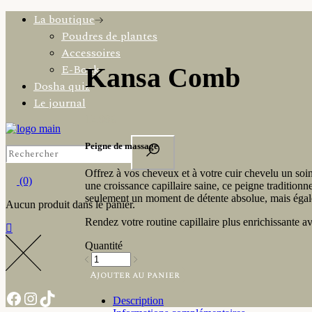
La boutique
Poudres de plantes
Accessoires
E-Book
Kansa Comb
Dosha quiz
Le journal
12.99
€
Peigne de massage
Offrez à vos cheveux et à votre cuir chevelu un soi
(0)
une croissance capillaire saine, ce peigne traditionn
seulement un moment de détente absolue, mais égale
Aucun produit dans le panier.
Rendez votre routine capillaire plus enrichissante a
Quantité
Ajouter au panier
Description