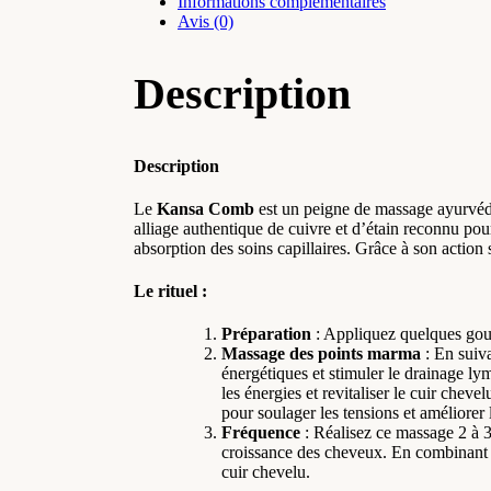
Informations complémentaires
Avis (0)
Description
Description
Le
Kansa Comb
est un peigne de massage ayurvédi
alliage authentique de cuivre et d’étain reconnu pour
absorption des soins capillaires. Grâce à son action 
Le rituel :
Préparation
: Appliquez quelques gout
Massage des points marma
: En suiva
énergétiques et stimuler le drainage lym
les énergies et revitaliser le cuir che
pour soulager les tensions et améliorer l
Fréquence
: Réalisez ce massage 2 à 3
croissance des cheveux. En combinant c
cuir chevelu.